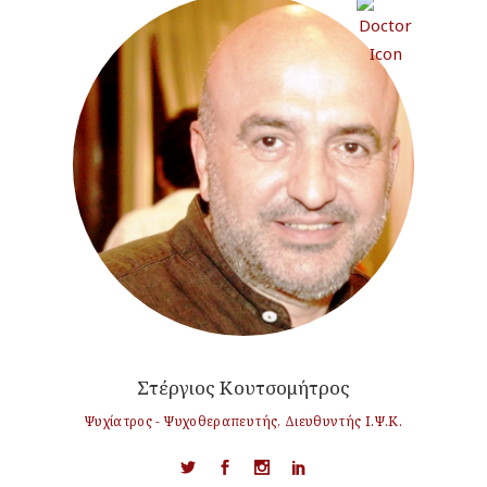
Στέργιος Κουτσομήτρος
Ψυχίατρος - Ψυχοθεραπευτής, Διευθυντής Ι.Ψ.Κ.