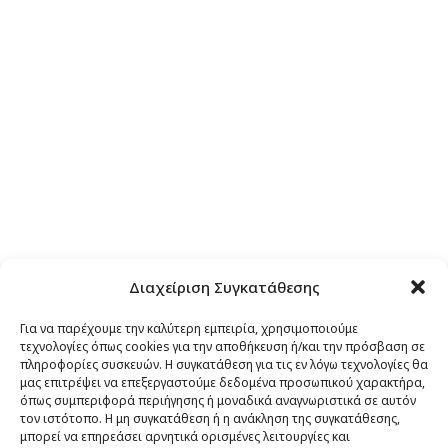
Διαχείριση Συγκατάθεσης
Για να παρέχουμε την καλύτερη εμπειρία, χρησιμοποιούμε
τεχνολογίες όπως cookies για την αποθήκευση ή/και την πρόσβαση σε
πληροφορίες συσκευών. Η συγκατάθεση για τις εν λόγω τεχνολογίες θα
μας επιτρέψει να επεξεργαστούμε δεδομένα προσωπικού χαρακτήρα,
όπως συμπεριφορά περιήγησης ή μοναδικά αναγνωριστικά σε αυτόν
τον ιστότοπο. Η μη συγκατάθεση ή η ανάκληση της συγκατάθεσης,
μπορεί να επηρεάσει αρνητικά ορισμένες λειτουργίες και