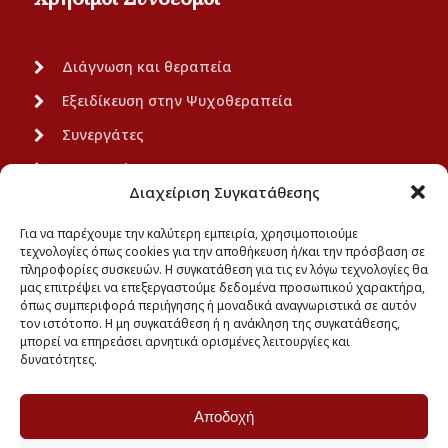
Διάγνωση και θεραπεία
Εξειδίκευση στην Ψυχοθεραπεία
Συνεργάτες
Ανακοινώσεις
Διαχείριση Συγκατάθεσης
Πολιτική Απορρήτου
Για να παρέχουμε την καλύτερη εμπειρία, χρησιμοποιούμε
τεχνολογίες όπως cookies για την αποθήκευση ή/και την πρόσβαση σε
πληροφορίες συσκευών. Η συγκατάθεση για τις εν λόγω τεχνολογίες θα
μας επιτρέψει να επεξεργαστούμε δεδομένα προσωπικού χαρακτήρα,
όπως συμπεριφορά περιήγησης ή μοναδικά αναγνωριστικά σε αυτόν
Επικοινωνία
τον ιστότοπο. Η μη συγκατάθεση ή η ανάκληση της συγκατάθεσης,
μπορεί να επηρεάσει αρνητικά ορισμένες λειτουργίες και
δυνατότητες.
Εγνατία 70 – Είσοδος Χαλκέων 16, 54624
info@psymed.gr
Αποδοχή
2310236236